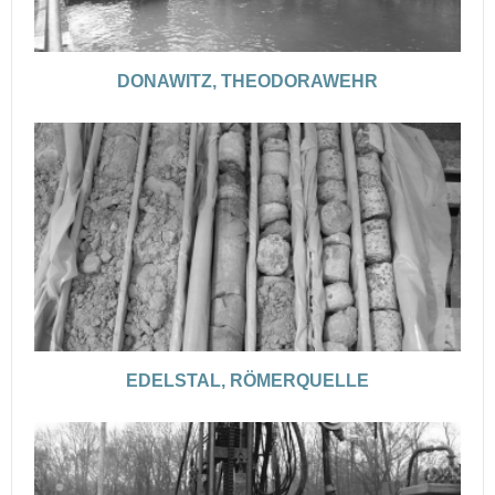
DONAWITZ, THEODORAWEHR
EDELSTAL, RÖMERQUELLE