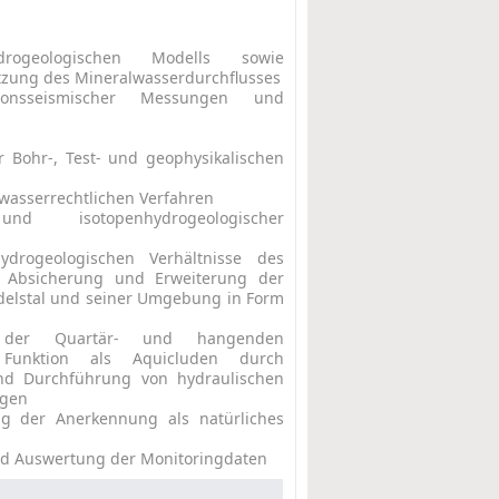
drogeologischen Modells sowie
tzung des Mineralwasserdurchflusses
ionsseismischer Messungen und
 Bohr-, Test- und geophysikalischen
asserrechtlichen Verfahren
d isotopenhydrogeologischer
drogeologischen Verhältnisse des
r Absicherung und Erweiterung der
delstal und seiner Umgebung in Form
ng der Quartär- und hangenden
r Funktion als Aquicluden durch
d Durchführung von hydraulischen
ngen
ng der Anerkennung als natürliches
nd Auswertung der Monitoringdaten