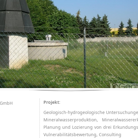
Projekt
:
a GmbH
Geologisch-hydrogeologische Untersuchunge
Mineralwasserproduktion, Mineralwasser
Planung und Lozierung von drei Erkundung
Vulnerabilitätsbewertung, Consulting