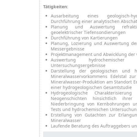
Tätigkeiten
:
Ausarbeitung eines geologisch-hy
Durchführung einer analytischen Abschä
Planung und Auswertung refrakt
geoelektrischer Tiefensondierungen
Durchführung von Kartierungen
Planung, Lozierung und Auswertung der
Messergebnisse
Projektmanagement und Abwicklung der w
Auswertung hydrochemischer un
Untersuchungsergebnisse
Darstellung der geologischen und hy
Mineralwasservorkommens Edelstal zu
Mineralwasser-Produktion am Standort E
einer hydrogeologischen Gesamtstudie
Hydrogeologische Charakterisieru
Neogenschichten hinsichtlich ihre
Niederbringung von Kernbohrungen un
Tests und hydrochemischen Untersuchu
Erstellung von Gutachten zur Erlangu
Mineralwasser
Laufende Beratung des Auftraggebers u