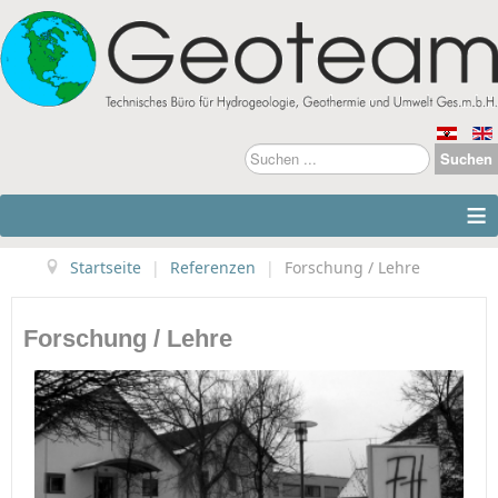
Suchen
Suchen
...
≡
Startseite
|
Referenzen
|
Forschung / Lehre
Forschung / Lehre