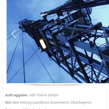
Auftraggeber:
AIB Therm GmbH
Ort:
Bad Aibling (Landkreis Rosenheim, Oberbayern)