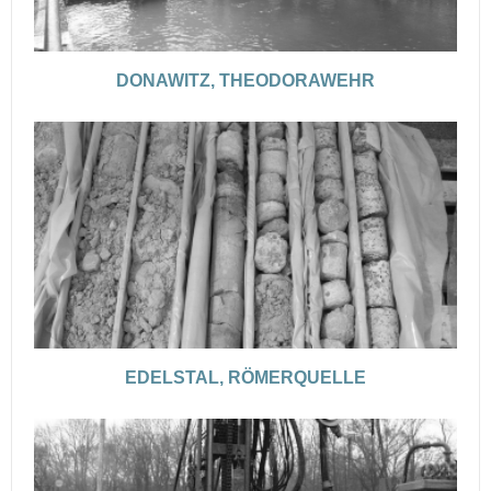
DONAWITZ, THEODORAWEHR
EDELSTAL, RÖMERQUELLE