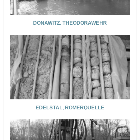
DONAWITZ, THEODORAWEHR
EDELSTAL, RÖMERQUELLE