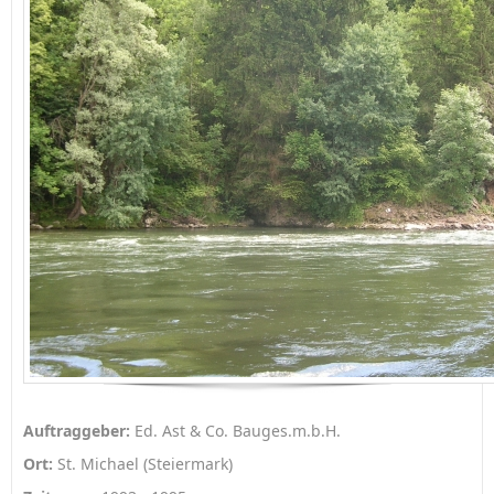
Auftraggeber:
Ed. Ast & Co. Bauges.m.b.H.
Ort:
St. Michael (Steiermark)