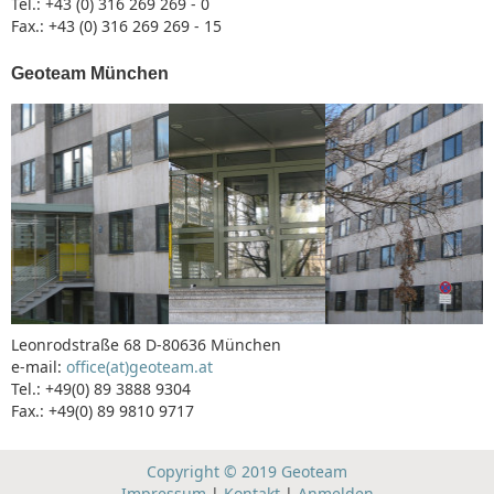
Tel.: +43 (0) 316 269 269 - 0
Fax.: +43 (0) 316 269 269 - 15
Geoteam München
Leonrodstraße 68 D-80636 München
e-mail:
office(at)geoteam.at
Tel.: +49(0) 89 3888 9304
Fax.: +49(0) 89 9810 9717
Copyright © 2019 Geoteam
Impressum
|
Kontakt
|
Anmelden