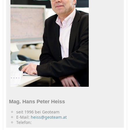
Mag. Hans Peter Heiss
seit 1996 bei Geoteam
E-Mail:
heiss@geoteam.at
Telefon: