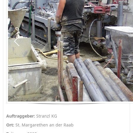
Auftraggeber:
Stranzl KG
Ort:
St. Margarethen an der Raab