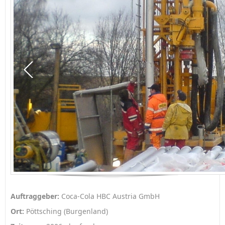
Auftraggeber:
Coca-Cola HBC Austria GmbH
Ort:
Pöttsching (Burgenland)