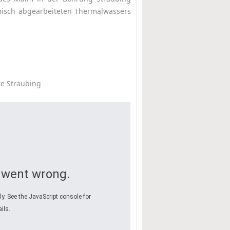
rmisch abgearbeiteten Thermalwassers
te Straubing
 went wrong.
y. See the JavaScript console for
ils.