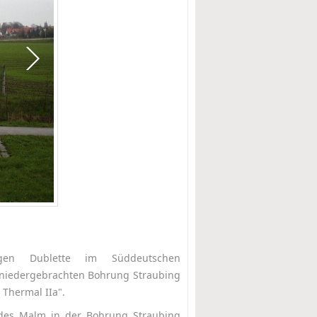
higen Dublette im Süddeutschen
 niedergebrachten Bohrung Straubing
Thermal IIa".
 des Malm in der Bohrung Straubing