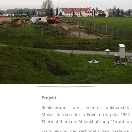
Projekt
:
Realisierung der ersten funktionsfä
Molassebecken durch Erweiterung der 1992
Thermal II um die Ablenkbohrung "Straubing 
Erschließung der karbonatischen Gesteine