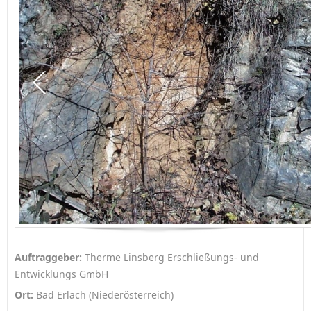
Auftraggeber:
Therme Linsberg Erschließungs- und
Entwicklungs GmbH
Ort:
Bad Erlach (Niederösterreich)