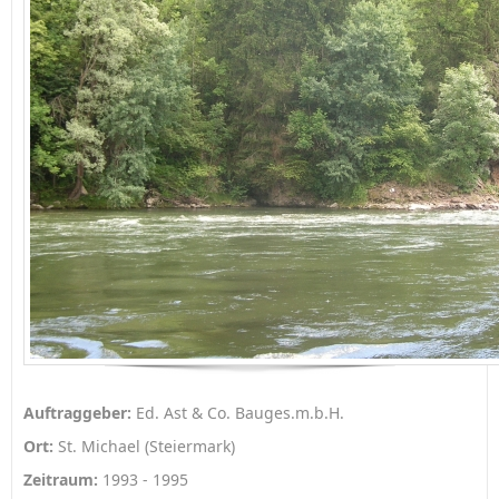
Auftraggeber:
Ed. Ast & Co. Bauges.m.b.H.
Ort:
St. Michael (Steiermark)
Zeitraum:
1993 - 1995