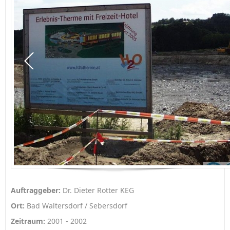
Auftraggeber:
Dr. Dieter Rotter KEG
Ort:
Bad Waltersdorf / Sebersdorf
Zeitraum:
2001 - 2002